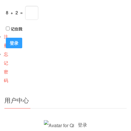
8 + 2 =
记住我
注
册
忘
记
密
码
用户中心
登录