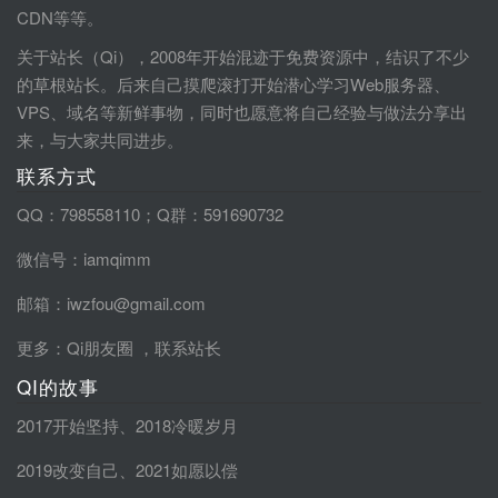
CDN等等。
关于站长（Qi），2008年开始混迹于免费资源中，结识了不少
的草根站长。后来自己摸爬滚打开始潜心学习Web服务器、
VPS、域名等新鲜事物，同时也愿意将自己经验与做法分享出
来，与大家共同进步。
联系方式
QQ：798558110；Q群：591690732
微信号：iamqimm
邮箱：iwzfou@gmail.com
更多：
Qi朋友圈
，
联系站长
QI的故事
2017开始坚持
、
2018冷暖岁月
2019改变自己
、
2021如愿以偿