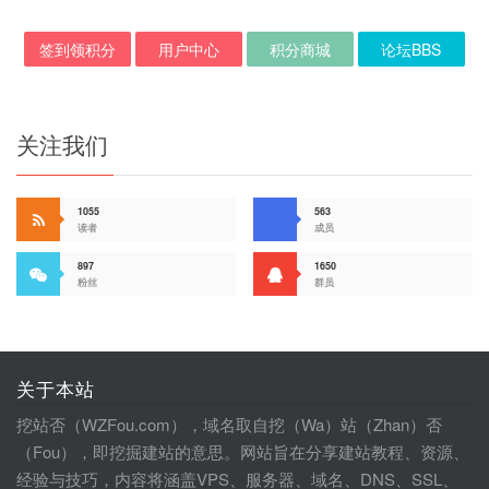
签到领积分
用户中心
积分商城
论坛BBS
关注我们
1055
563
读者
成员
897
1650
粉丝
群员
关于本站
挖站否（WZFou.com），域名取自挖（Wa）站（Zhan）否
（Fou），即挖掘建站的意思。网站旨在分享建站教程、资源、
经验与技巧，内容将涵盖VPS、服务器、域名、DNS、SSL、