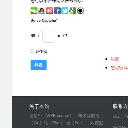
您可以用合作网站帐号登录:
Solve Captcha*
69 +
= 72
记住我
注册
忘记密码
关于本站
联系
挖站否（WZFou.com），域名取自挖
QQ：79
（Wa）站（Zhan）否（Fou），即挖掘
微信号：