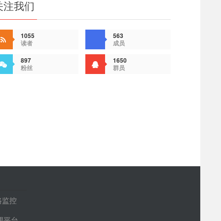
关注我们
1055
563
读者
成员
897
1650
粉丝
群员
路监控
管理平台