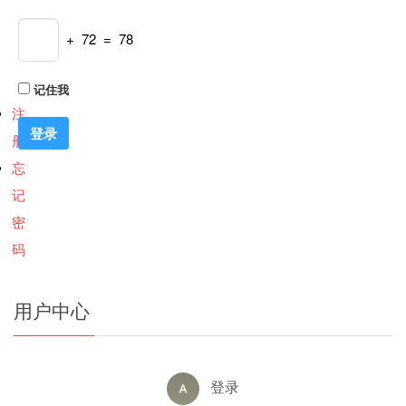
+ 72 = 78
记住我
注
册
忘
记
密
码
用户中心
登录