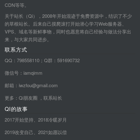
CDN等等。
关于站长（Qi），2008年开始混迹于免费资源中，结识了不少
的草根站长。后来自己摸爬滚打开始潜心学习Web服务器、
VPS、域名等新鲜事物，同时也愿意将自己经验与做法分享出
来，与大家共同进步。
联系方式
QQ：798558110；Q群：591690732
微信号：iamqimm
邮箱：iwzfou@gmail.com
更多：
Qi朋友圈
，
联系站长
QI的故事
2017开始坚持
、
2018冷暖岁月
2019改变自己
、
2021如愿以偿