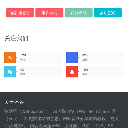
签到领积分
用户中心
积分商城
论坛BBS
关注我们
1055
563
读者
成员
897
1650
粉丝
群员
关于本站
挖站否（WZFou.com），域名取自挖（Wa）站（Zhan）否
（Fou），即挖掘建站的意思。网站旨在分享建站教程、资源、
经验与技巧，内容将涵盖VPS、服务器、域名、DNS、SSL、