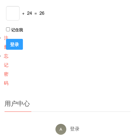
+ 24 = 26
记住我
注
册
忘
记
密
码
用户中心
登录