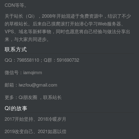
CDN等等。
关于站长（Qi），2008年开始混迹于免费资源中，结识了不少
的草根站长。后来自己摸爬滚打开始潜心学习Web服务器、
VPS、域名等新鲜事物，同时也愿意将自己经验与做法分享出
来，与大家共同进步。
联系方式
QQ：798558110；Q群：591690732
微信号：iamqimm
邮箱：iwzfou@gmail.com
更多：
Qi朋友圈
，
联系站长
QI的故事
2017开始坚持
、
2018冷暖岁月
2019改变自己
、
2021如愿以偿