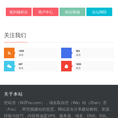
签到领积分
用户中心
积分商城
论坛BBS
关注我们
1055
563
读者
成员
897
1650
粉丝
群员
关于本站
挖站否（WZFou.com），域名取自挖（Wa）站（Zhan）否
（Fou），即挖掘建站的意思。网站旨在分享建站教程、资源、
经验与技巧，内容将涵盖VPS、服务器、域名、DNS、SSL、