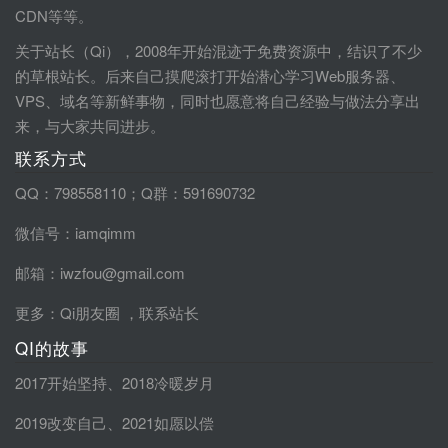
CDN等等。
关于站长（Qi），2008年开始混迹于免费资源中，结识了不少
的草根站长。后来自己摸爬滚打开始潜心学习Web服务器、
VPS、域名等新鲜事物，同时也愿意将自己经验与做法分享出
来，与大家共同进步。
联系方式
QQ：798558110；Q群：591690732
微信号：iamqimm
邮箱：iwzfou@gmail.com
更多：
Qi朋友圈
，
联系站长
QI的故事
2017开始坚持
、
2018冷暖岁月
2019改变自己
、
2021如愿以偿