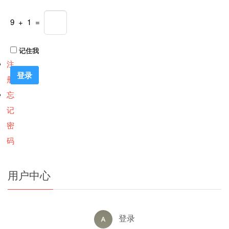
9 + 1 =
记住我
注
册
忘
记
密
码
用户中心
登录