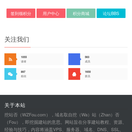
签到领积分
用户中心
积分商城
论坛BBS
关注我们
1055
563
读者
成员
897
1650
粉丝
群员
关于本站
挖站否（WZFou.com），域名取自挖（Wa）站（Zhan）否
（Fou），即挖掘建站的意思。网站旨在分享建站教程、资源、
经验与技巧，内容将涵盖VPS、服务器、域名、DNS、SSL、