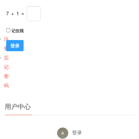
7 + 1 =
记住我
注
册
忘
记
密
码
用户中心
登录