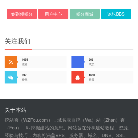
签到领积分
用户中心
积分商城
论坛BBS
关注我们
1055
563
读者
成员
897
1650
粉丝
群员
关于本站
挖站否（WZFou.com），域名取自挖（Wa）站（Zhan）否
（Fou），即挖掘建站的意思。网站旨在分享建站教程、资源、
经验与技巧，内容将涵盖VPS、服务器、域名、DNS、SSL、