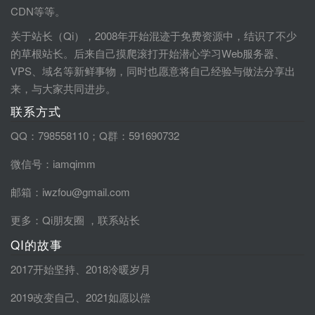
CDN等等。
关于站长（Qi），2008年开始混迹于免费资源中，结识了不少
的草根站长。后来自己摸爬滚打开始潜心学习Web服务器、
VPS、域名等新鲜事物，同时也愿意将自己经验与做法分享出
来，与大家共同进步。
联系方式
QQ：798558110；Q群：591690732
微信号：iamqimm
邮箱：iwzfou@gmail.com
更多：
Qi朋友圈
，
联系站长
QI的故事
2017开始坚持
、
2018冷暖岁月
2019改变自己
、
2021如愿以偿