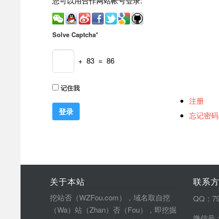
您可以用合作网站帐号登录:
Solve Captcha*
+ 83 = 86
记住我
注册
忘记密码
关于本站
联系
挖站否（WZFou.com），域名取自挖
QQ：79
（Wa）站（Zhan）否（Fou），即挖掘
微信号：