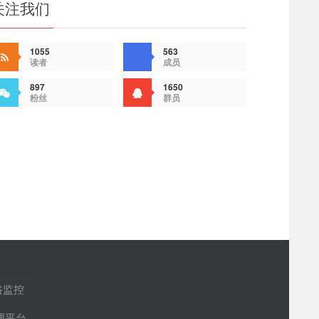
关注我们
1055
563
读者
成员
897
1650
粉丝
群员
路监控
管理平台