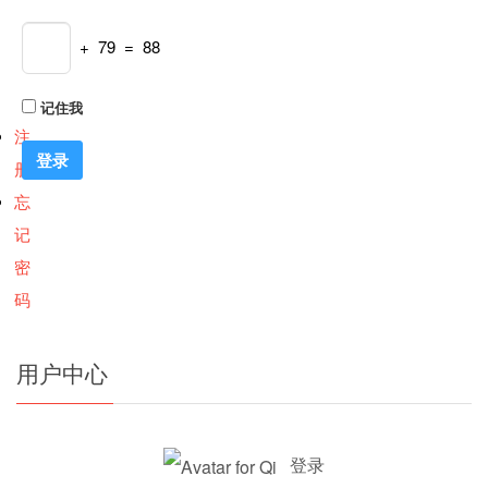
+ 79 = 88
记住我
注
册
忘
记
密
码
用户中心
登录