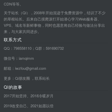
CDN等等。
关于站长（Qi），2008年开始混迹于免费资源中，结识了不少
的草根站长。后来自己摸爬滚打开始潜心学习Web服务器、
VPS、域名等新鲜事物，同时也愿意将自己经验与做法分享出
来，与大家共同进步。
联系方式
QQ：798558110；Q群：591690732
微信号：iamqimm
邮箱：iwzfou@gmail.com
更多：
Qi朋友圈
，
联系站长
QI的故事
2017开始坚持
、
2018冷暖岁月
2019改变自己
、
2021如愿以偿