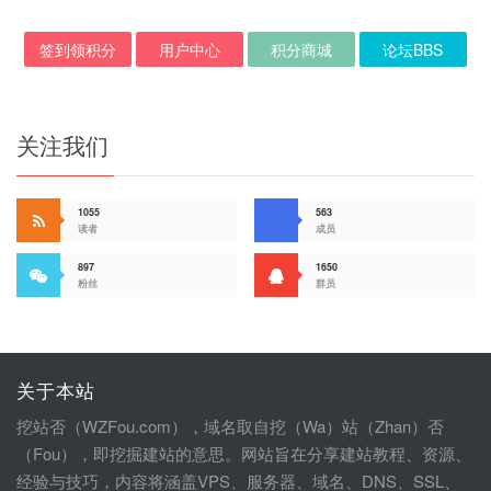
签到领积分
用户中心
积分商城
论坛BBS
关注我们
1055
563
读者
成员
897
1650
粉丝
群员
关于本站
挖站否（WZFou.com），域名取自挖（Wa）站（Zhan）否
（Fou），即挖掘建站的意思。网站旨在分享建站教程、资源、
经验与技巧，内容将涵盖VPS、服务器、域名、DNS、SSL、