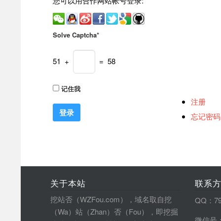
您可以用合作网站帐号登录:
Solve Captcha*
51 +
= 58
记住我
注册
忘记密码
关于本站
联系
挖站否（WZFou.com），域名取自挖
QQ：79
（Wa）站（Zhan）否（Fou），即挖掘
微信号：