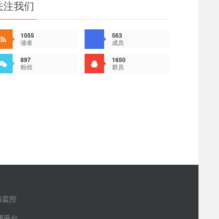
关注我们
1055
563
读者
成员
897
1650
粉丝
群员
路监控
管理平台