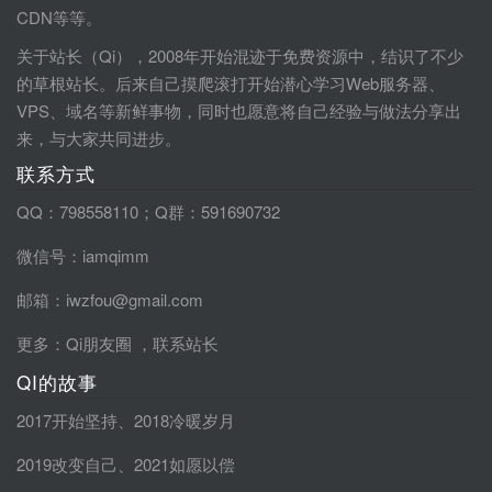
CDN等等。
关于站长（Qi），2008年开始混迹于免费资源中，结识了不少
的草根站长。后来自己摸爬滚打开始潜心学习Web服务器、
VPS、域名等新鲜事物，同时也愿意将自己经验与做法分享出
来，与大家共同进步。
联系方式
QQ：798558110；Q群：591690732
微信号：iamqimm
邮箱：iwzfou@gmail.com
更多：
Qi朋友圈
，
联系站长
QI的故事
2017开始坚持
、
2018冷暖岁月
2019改变自己
、
2021如愿以偿