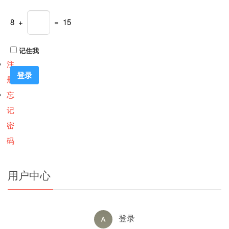
8 +
= 15
记住我
注
册
忘
记
密
码
用户中心
登录