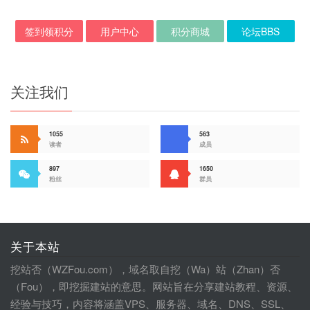
签到领积分
用户中心
积分商城
论坛BBS
关注我们
1055
563
读者
成员
897
1650
粉丝
群员
关于本站
挖站否（WZFou.com），域名取自挖（Wa）站（Zhan）否
（Fou），即挖掘建站的意思。网站旨在分享建站教程、资源、
经验与技巧，内容将涵盖VPS、服务器、域名、DNS、SSL、