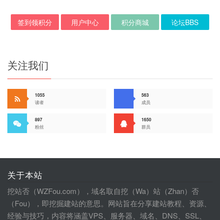
签到领积分
用户中心
积分商城
论坛BBS
关注我们
1055
563
读者
成员
897
1650
粉丝
群员
关于本站
挖站否（WZFou.com），域名取自挖（Wa）站（Zhan）否
（Fou），即挖掘建站的意思。网站旨在分享建站教程、资源、
经验与技巧，内容将涵盖VPS、服务器、域名、DNS、SSL、