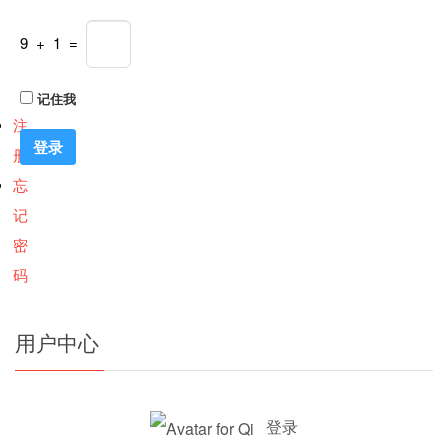
9 + 1 =
记住我
注
册
忘
记
密
码
用户中心
登录