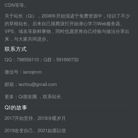
CDN等等。
关于站长（Qi），2008年开始混迹于免费资源中，结识了不少
的草根站长。后来自己摸爬滚打开始潜心学习Web服务器、
VPS、域名等新鲜事物，同时也愿意将自己经验与做法分享出
来，与大家共同进步。
联系方式
QQ：798558110；Q群：591690732
微信号：iamqimm
邮箱：iwzfou@gmail.com
更多：
Qi朋友圈
，
联系站长
QI的故事
2017开始坚持
、
2018冷暖岁月
2019改变自己
、
2021如愿以偿