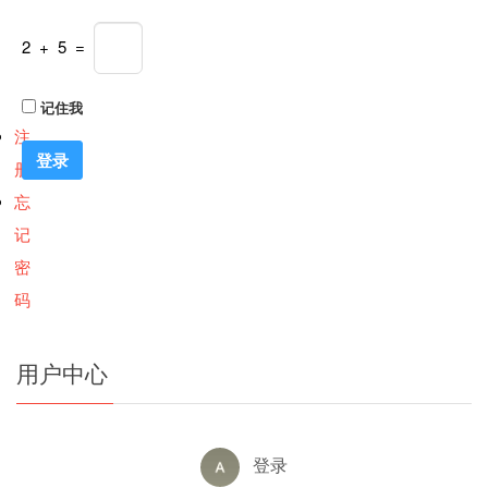
2 + 5 =
记住我
注
册
忘
记
密
码
用户中心
登录