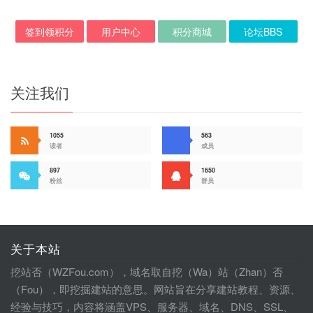
签到领积分
用户中心
积分商城
论坛BBS
关注我们
1055
563
读者
成员
897
1650
粉丝
群员
关于本站
挖站否（WZFou.com），域名取自挖（Wa）站（Zhan）否
（Fou），即挖掘建站的意思。网站旨在分享建站教程、资源、
经验与技巧，内容将涵盖VPS、服务器、域名、DNS、SSL、