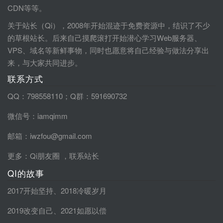
CDN等等。
关于站长（Qi），2008年开始混迹于免费资源中，结识了不少
的草根站长。后来自己摸爬滚打开始潜心学习Web服务器、
VPS、域名等新鲜事物，同时也愿意将自己经验与做法分享出
来，与大家共同进步。
联系方式
QQ：798558110；Q群：591690732
微信号：iamqimm
邮箱：iwzfou@gmail.com
更多：
Qi朋友圈
，
联系站长
QI的故事
2017开始坚持
、
2018冷暖岁月
2019改变自己
、
2021如愿以偿