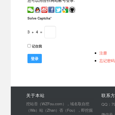
您可以用合作网站帐号登录:
Solve Captcha*
3 + 4 =
记住我
注册
忘记密码
关于本站
联系
挖站否（WZFou.com），域名取自挖
QQ：79
（Wa）站（Zhan）否（Fou），即挖掘
微信号：