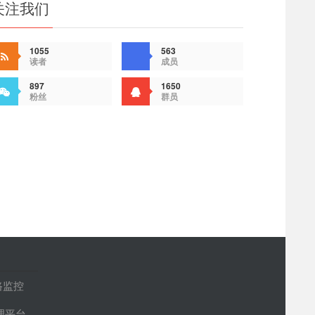
关注我们
1055
563
读者
成员
897
1650
粉丝
群员
路监控
管理平台