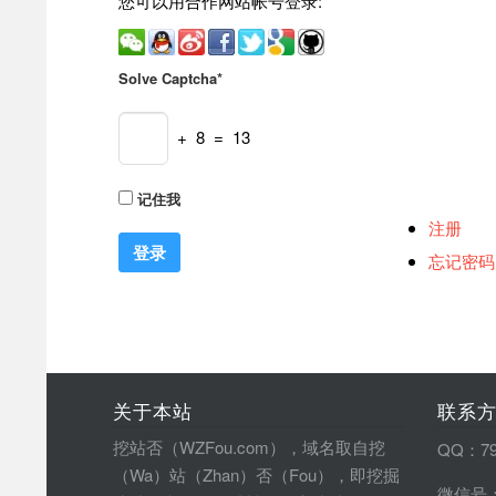
您可以用合作网站帐号登录:
Solve Captcha*
+ 8 = 13
记住我
注册
忘记密码
关于本站
联系
挖站否（WZFou.com），域名取自挖
QQ：79
（Wa）站（Zhan）否（Fou），即挖掘
微信号：