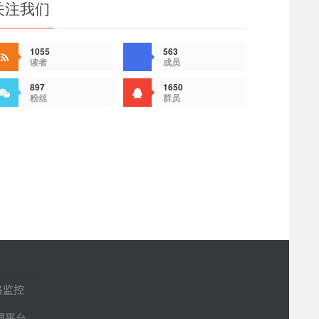
关注我们
1055
563
读者
成员
897
1650
粉丝
群员
路监控
管理平台