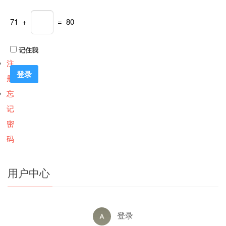
71 +
= 80
记住我
注
册
忘
记
密
码
用户中心
登录