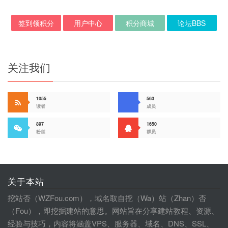
签到领积分
用户中心
积分商城
论坛BBS
关注我们
1055
563
读者
成员
897
1650
粉丝
群员
关于本站
挖站否（WZFou.com），域名取自挖（Wa）站（Zhan）否
（Fou），即挖掘建站的意思。网站旨在分享建站教程、资源、
经验与技巧，内容将涵盖VPS、服务器、域名、DNS、SSL、