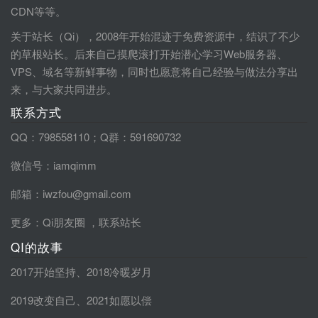
CDN等等。
关于站长（Qi），2008年开始混迹于免费资源中，结识了不少
的草根站长。后来自己摸爬滚打开始潜心学习Web服务器、
VPS、域名等新鲜事物，同时也愿意将自己经验与做法分享出
来，与大家共同进步。
联系方式
QQ：798558110；Q群：591690732
微信号：iamqimm
邮箱：iwzfou@gmail.com
更多：
Qi朋友圈
，
联系站长
QI的故事
2017开始坚持
、
2018冷暖岁月
2019改变自己
、
2021如愿以偿